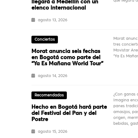
que llegará 
llegará a Medellín con un
elenco internacional
agosto 13, 2026
Morat anunci
Conciertos
tres conciert
Movistar Are
Morat anuncia seis fechas
“Ya Es Mañan
en Bogotá como parte del
“Ya Es Mañana World Tour”
agosto 14, 2026
¿Con ganas d
Recomendados
Imagina enco
panes tradici
Hecho en Bogotá hará parte
amasijos, pas
del Festival del Pan y del
origen, merm
Postre
bebidas, ga
agosto 15, 2026