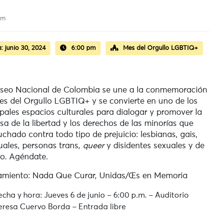
 am
a:
junio 30, 2024
6:00 pm
Mes del Orgullo LGBTIQ+
seo Nacional de Colombia se une a la conmemoración
es del Orgullo LGBTIQ+ y se convierte en uno de los
ipales espacios culturales para dialogar y promover la
sa de la libertad y los derechos de las minorías que
uchado contra todo tipo de prejuicio: lesbianas, gais,
uales, personas trans,
queer
y disidentes sexuales y de
o. Agéndate.
amiento: Nada Que Curar, Unidas/Œs en Memoria
echa y hora: Jueves 6 de junio – 6:00 p.m. – Auditorio
eresa Cuervo Borda – Entrada libre​