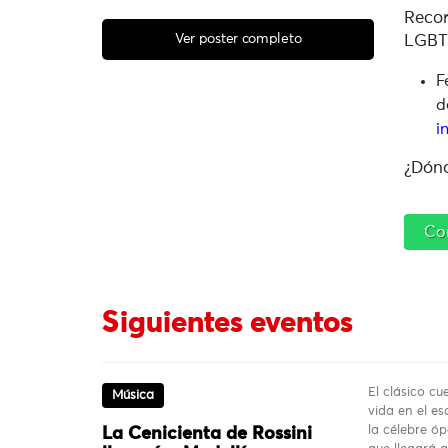
Recor
Ver poster completo
LGBT
F
d
i
¿Dónd
Co
Siguientes eventos
El clásico c
Música
vida en el es
la célebre ó
La Cenicienta de Rossini