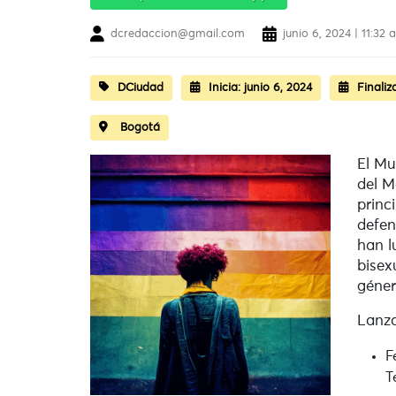
dcredaccion@gmail.com
junio 6, 2024 | 11:32
DCiudad
Inicia:
junio 6, 2024
Finaliz
Bogotá
El Mu
del M
princ
defen
han l
bisex
géner
Lanz
F
T