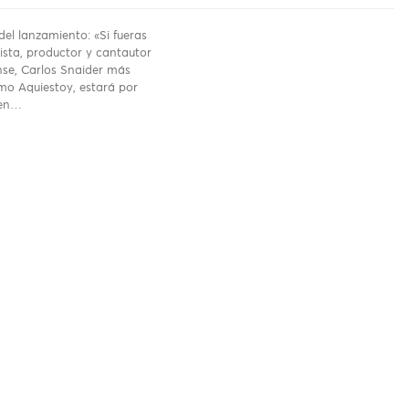
del lanzamiento: «Si fueras
rrista, productor y cantautor
se, Carlos Snaider más
o Aquiestoy, estará por
 en…