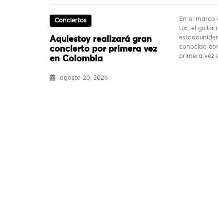
En el marco 
Conciertos
tú», el guita
estadouniden
Aquiestoy realizará gran
conocido com
concierto por primera vez
primera vez
en Colombia
agosto 20, 2026