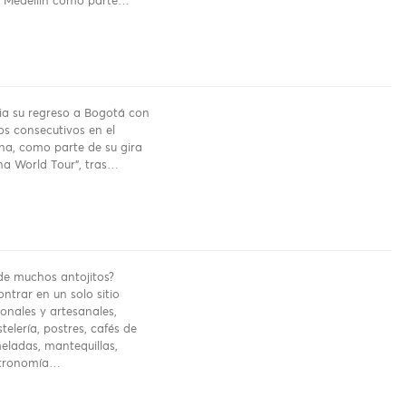
a Medellín como parte…
a su regreso a Bogotá con
os consecutivos en el
na, como parte de su gira
a World Tour”, tras…
e muchos antojitos?
ntrar en un solo sitio
onales y artesanales,
telería, postres, cafés de
eladas, mantequillas,
stronomía…