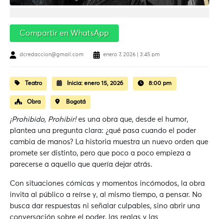
Compartir en WhatsApp
dcredaccion@gmail.com
enero 7, 2026 | 3:45 pm
Teatro
Inicia:
enero 15, 2026
8:00 pm
Obra
Bogotá
¡Prohibido, Prohibir!
es una obra que, desde el humor,
plantea una pregunta clara: ¿qué pasa cuando el poder
cambia de manos? La historia muestra un nuevo orden que
promete ser distinto, pero que poco a poco empieza a
parecerse a aquello que quería dejar atrás.
Con situaciones cómicas y momentos incómodos, la obra
invita al público a reírse y, al mismo tiempo, a pensar. No
busca dar respuestas ni señalar culpables, sino abrir una
conversación sobre el poder, las reglas y las