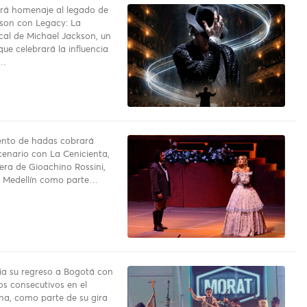
rá homenaje al legado de
son con Legacy: La
ical de Michael Jackson, un
ue celebrará la influencia
o…
uento de hadas cobrará
cenario con La Cenicienta,
pera de Gioachino Rossini,
a Medellín como parte…
a su regreso a Bogotá con
os consecutivos en el
na, como parte de su gira