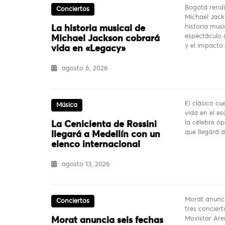
Bogotá rendi
Conciertos
Michael Jack
historia mus
La historia musical de
espectáculo q
Michael Jackson cobrará
y el impact
vida en «Legacy»
agosto 6, 2026
El clásico c
Música
vida en el es
la célebre ó
La Cenicienta de Rossini
que llegará 
llegará a Medellín con un
elenco internacional
agosto 13, 2026
Morat anunci
Conciertos
tres conciert
Movistar Are
Morat anuncia seis fechas