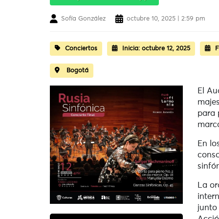
Sofía González
octubre 10, 2025 | 2:59 pm
Conciertos
Inicia:
octubre 12, 2025
F
Bogotá
El Au
majes
para 
marco
En lo
conso
sinfó
La or
inter
junto