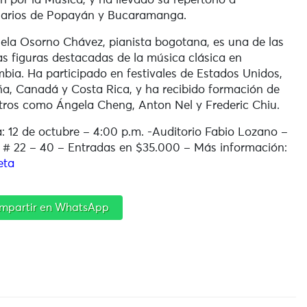
n por la Música, y ha llevado su repertorio a
narios de Popayán y Bucaramanga.
la Osorno Chávez, pianista bogotana, es una de las
s figuras destacadas de la música clásica en
bia. Ha participado en festivales de Estados Unidos,
a, Canadá y Costa Rica, y ha recibido formación de
ros como Ángela Cheng, Anton Nel y Frederic Chiu.
: 12 de octubre – 4:00 p.m. -Auditorio Fabio Lozano –
 # 22 – 40 – Entradas en $35.000 – Más información:
eta
mpartir en WhatsApp