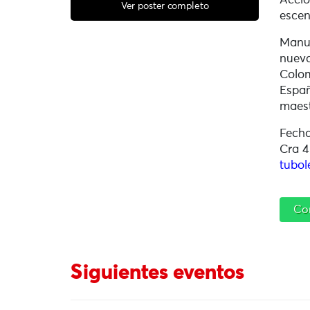
Acció
Ver poster completo
esce
Manue
nueva
Colom
Españ
maest
Fecha
Cra 4
tubol
Co
Siguientes eventos