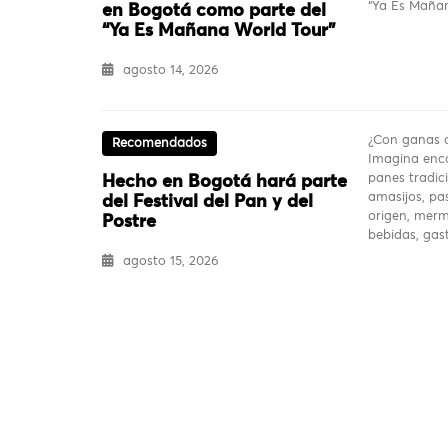
“Ya Es Mañan
en Bogotá como parte del
“Ya Es Mañana World Tour”
agosto 14, 2026
¿Con ganas d
Recomendados
Imagina enco
panes tradici
Hecho en Bogotá hará parte
amasijos, pas
del Festival del Pan y del
origen, merm
Postre
bebidas, ga
agosto 15, 2026