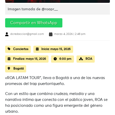
Imagen tomada de @roapr__
Compartir en WhatsApp
dcredaccion@gmail.com
marzo 4, 2026 | 2:48 pm
Conciertos
Inicia:
mayo 15, 2026
Finaliza:
mayo 15, 2026
6:00 pm
ROA
Bogotá
«ROA LATAM TOUR”, lleva a Bogotá a una de las nuevas
promesas del trap puertorriqueño.
Con un estilo que combina crudeza, melodía y una
narrativa íntima que conecta con el público joven, ROA se
ha posicionado como una figura emergente del género
urbano.