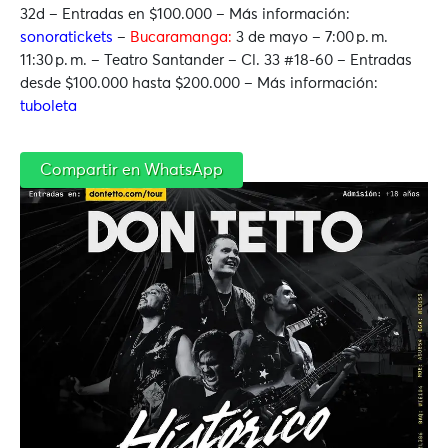
32d –
Entradas en $100.000 – Más información:
sonoratickets
–
Bucaramanga:
3 de mayo –
7:00 p. m.
11:30 p. m. –
Teatro Santander – Cl. 33 #18-60 –
Entradas
desde $100.000 hasta $200.000 – Más información:
tuboleta
Compartir en WhatsApp