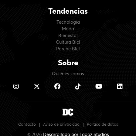
Tendencias
Tecnología
Moda
Bienestar
Cultura Bici
Parche Bici
Sobre
Quiénes somos
Contacto
|
Aviso de privacidad
|
Política de datos
© 2026
Desarrollado por
Laooz Studios