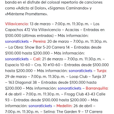
banda en el disfrute del colosal repertorio de canciones
como «Adicto al Dolor», «Sigamos Caminando» y
«Miénteme Prométeme».
Villavicencio:
13 de marzo –
7:00 p. m.
11:30 p. m. –
Los
Capachos
472 Vía Villavicencio – Acacías
– Entradas en
$100.000 (últimas entradas) – Más información:
sonoratickets
–
Pereira:
20 de marzo –
7:00 p. m.
11:30 p. m.
–
La Obra: Show Bar
5-20 Carrera 14 – Entradas desde
$100.000 hasta $200.000 – Más información:
sonoratickets
–
Cali:
21 de marzo –
7:00 p. m.
11:30 p. m. –
Espacio 10-60 – Cra. 10 #10-60 –
Entradas desde $100.000
hasta $200.000 – Más información:
sonoratickets
–
Tunja:
29
de marzo –
7:00 p. m.
11:30 p. m. –
Loop Club – Tunja
37
– 163 Diagonal 38 – Entradas desde $100.000 hasta
$200.000 – Más información:
sonoratickets
–
Barranquilla:
4 de abril –
7:00 p. m.
11:30 p. m. –
Frogg Club
43-43 Calle
93 – Entradas desde $100.000 hasta $200.000 – Más
información:
sonoratickets
–
Medellín:
26 de abril –
7:00 p. m.
11:30 p. m. –
Selina: The Garden
9 – 17 Carrera