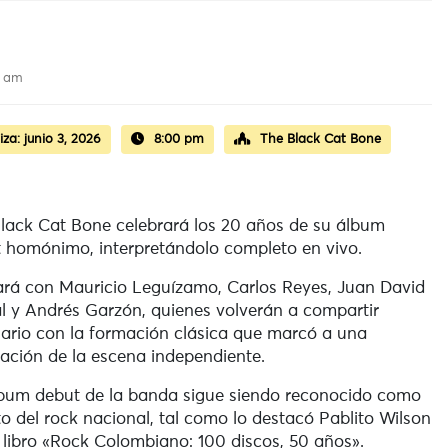
9 am
iza:
junio 3, 2026
8:00 pm
The Black Cat Bone
lack Cat Bone
celebrará los 20 años de su álbum
 homónimo, interpretándolo completo en vivo.
rá con Mauricio Leguízamo, Carlos Reyes, Juan David
l y Andrés Garzón, quienes volverán a compartir
ario con la formación clásica que marcó a una
ación de la escena independiente.
bum debut de la banda sigue siendo reconocido como
to del rock nacional, tal como lo destacó Pablito Wilson
 libro «Rock Colombiano: 100 discos, 50 años».