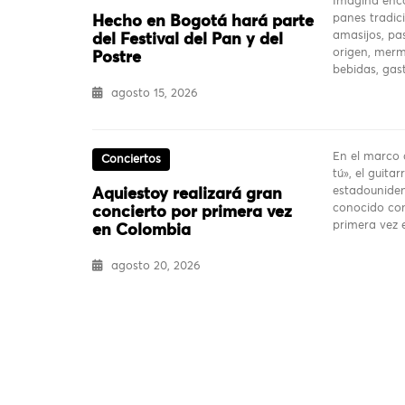
Imagina enco
panes tradici
Hecho en Bogotá hará parte
amasijos, pas
del Festival del Pan y del
origen, merm
Postre
bebidas, ga
agosto 15, 2026
En el marco 
Conciertos
tú», el guita
estadouniden
Aquiestoy realizará gran
conocido com
concierto por primera vez
primera vez
en Colombia
agosto 20, 2026