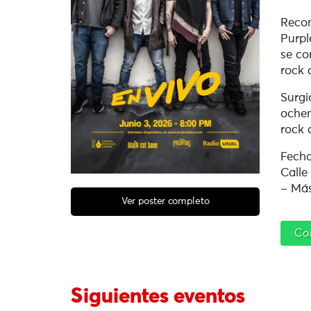
Recon
Purpl
se co
rock 
Surgi
ochen
rock 
Fecha
Calle
– Más
Ver poster completo
Co
Siguientes eventos