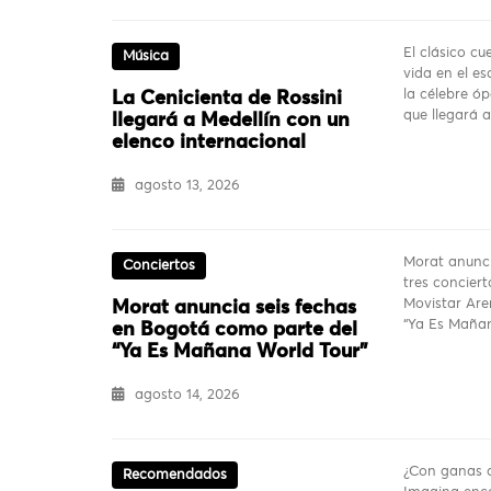
El clásico c
Música
vida en el es
la célebre ó
La Cenicienta de Rossini
que llegará 
llegará a Medellín con un
elenco internacional
agosto 13, 2026
Morat anunci
Conciertos
tres conciert
Movistar Are
Morat anuncia seis fechas
“Ya Es Mañan
en Bogotá como parte del
“Ya Es Mañana World Tour”
agosto 14, 2026
¿Con ganas d
Recomendados