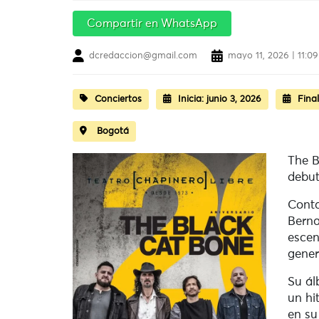
Compartir en WhatsApp
dcredaccion@gmail.com
mayo 11, 2026 | 11:0
Conciertos
Inicia:
junio 3, 2026
Final
Bogotá
The B
debut
Conta
Berna
escen
gener
Su ál
un hi
en su