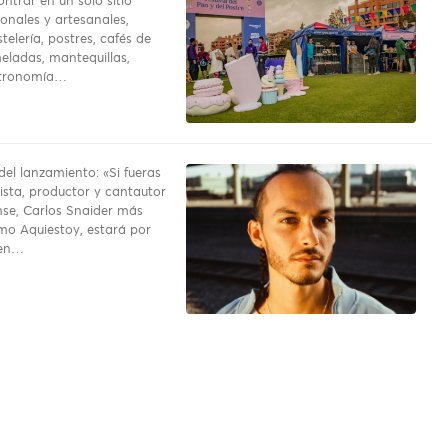
ntrar en un solo sitio
onales y artesanales,
telería, postres, cafés de
eladas, mantequillas,
stronomía…
del lanzamiento: «Si fueras
rrista, productor y cantautor
se, Carlos Snaider más
o Aquiestoy, estará por
 en…