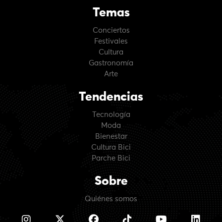
Temas
Conciertos
Festivales
Cultura
Gastronomía
Arte
Tendencias
Tecnología
Moda
Bienestar
Cultura Bici
Parche Bici
Sobre
Quiénes somos