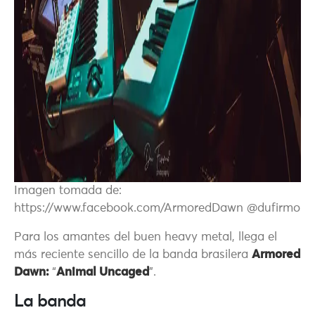
Imagen tomada de:
https://www.facebook.com/ArmoredDawn @dufirmo
Para los amantes del buen heavy metal, llega el
más reciente sencillo de la banda brasilera
Armored
Dawn:
“
Animal Uncaged
”.
La banda