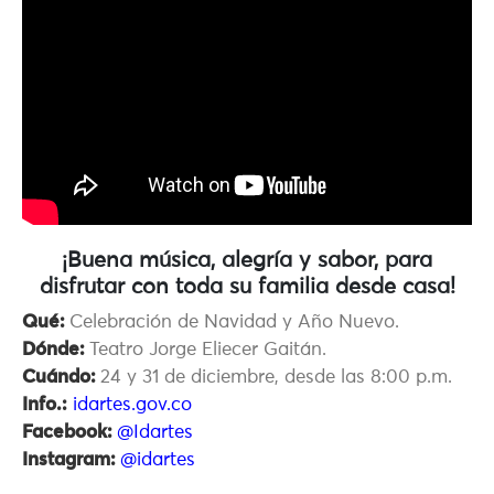
¡Buena música, alegría y sabor, para
disfrutar con toda su familia desde casa!
Qué:
Celebración de Navidad y Año Nuevo.
Dónde:
Teatro Jorge Eliecer Gaitán.
Cuándo:
24 y 31 de diciembre, desde las 8:00 p.m.
Info.:
idartes.gov.co
Facebook:
@Idartes
Instagram:
@idartes