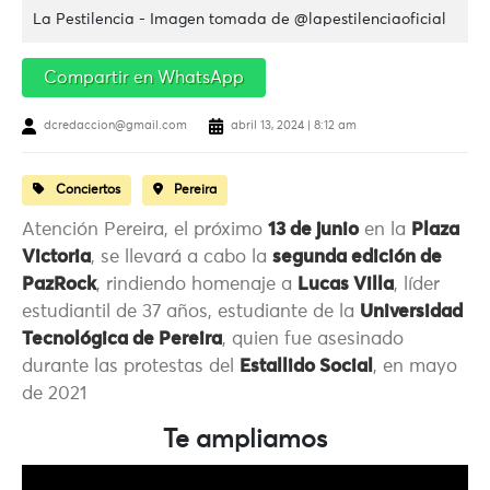
La Pestilencia - Imagen tomada de @lapestilenciaoficial
Compartir en WhatsApp
dcredaccion@gmail.com
abril 13, 2024 | 8:12 am
Conciertos
Pereira
Atención Pereira, el próximo
13 de junio
en la
Plaza
Victoria
, se llevará a cabo la
segunda edición de
PazRock
, rindiendo homenaje a
Lucas Villa
, líder
estudiantil de 37 años, estudiante de la
Universidad
Tecnológica de Pereira
, quien fue asesinado
durante las protestas del
Estallido Social
, en mayo
de 2021
Te ampliamos