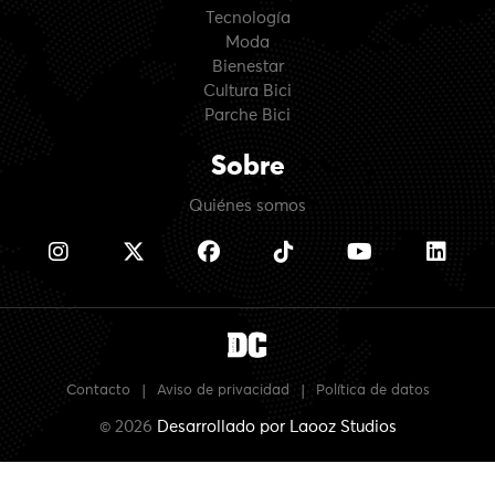
Tecnología
Moda
Bienestar
Cultura Bici
Parche Bici
Sobre
Quiénes somos
Contacto
|
Aviso de privacidad
|
Política de datos
© 2026
Desarrollado por
Laooz Studios