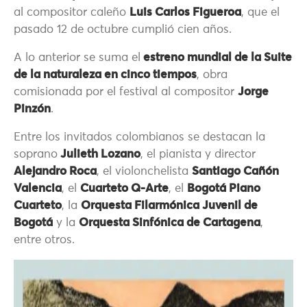
al compositor caleño
Luis Carlos Figueroa
, que el
pasado 12 de octubre cumplió cien años.
A lo anterior se suma el
estreno mundial de la Suite
de la naturaleza en cinco tiempos
, obra
comisionada por el festival al compositor
Jorge
Pinzón
.
Entre los invitados colombianos se destacan la
soprano
Julieth Lozano
, el pianista y director
Alejandro Roca
, el violonchelista
Santiago Cañón
Valencia
, el
Cuarteto Q-Arte
, el
Bogotá Piano
Cuarteto
, la
Orquesta Filarmónica Juvenil de
Bogotá
y la
Orquesta Sinfónica de Cartagena
,
entre otros.