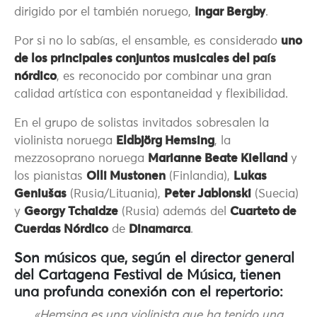
dirigido por el también noruego,
Ingar Bergby
.
Por si no lo sabías, el ensamble, es considerado
uno
de los principales conjuntos musicales del país
nórdico
, es reconocido por combinar una gran
calidad artística con espontaneidad y flexibilidad.
En el grupo de solistas invitados sobresalen la
violinista noruega
Eldbjörg Hemsing
, la
mezzosoprano noruega
Marianne Beate Kielland
y
los pianistas
Olli Mustonen
(Finlandia),
Lukas
Geniušas
(Rusia/Lituania),
Peter Jablonski
(Suecia)
y
Georgy Tchaidze
(Rusia) además del
Cuarteto de
Cuerdas Nórdico
de
Dinamarca
.
Son músicos que, según el director general
del Cartagena Festival de Música, tienen
una profunda conexión con el repertorio:
«Hemsing es una violinista que ha tenido una