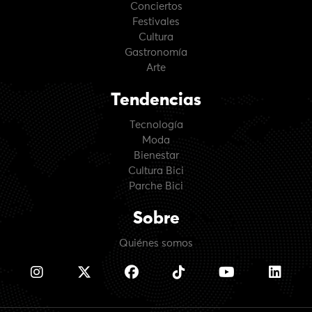
Conciertos
Festivales
Cultura
Gastronomía
Arte
Tendencias
Tecnología
Moda
Bienestar
Cultura Bici
Parche Bici
Sobre
Quiénes somos