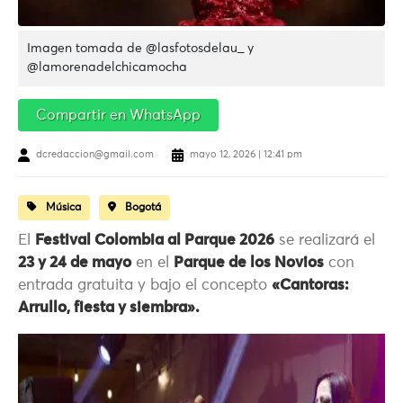
Imagen tomada de @lasfotosdelau_ y
@lamorenadelchicamocha
Compartir en WhatsApp
dcredaccion@gmail.com
mayo 12, 2026 | 12:41 pm
Música
Bogotá
El
Festival Colombia al Parque 2026
se realizará el
23 y 24 de mayo
en el
Parque de los Novios
con
entrada gratuita y bajo el concepto
«Cantoras:
Arrullo, fiesta y siembra».