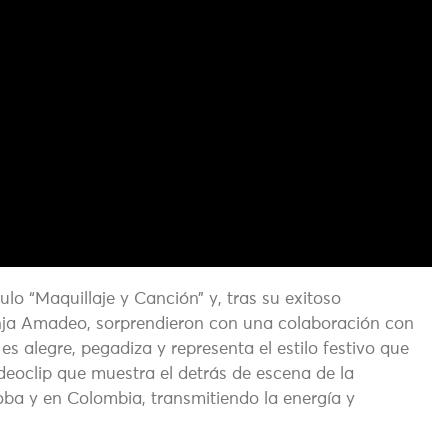
lo “Maquillaje y Canción” y, tras su exitoso
nja Amadeo, sorprendieron con una colaboración con
s alegre, pegadiza y representa el estilo festivo que
eoclip que muestra el detrás de escena de la
ba y en Colombia, transmitiendo la energía y