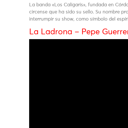
La banda «Los Caligaris», fundada en Córdo
circense que ha sido su sello. Su nombre pr
interrumpir su show, como símbolo del espíri
La Ladrona – Pepe Guerre