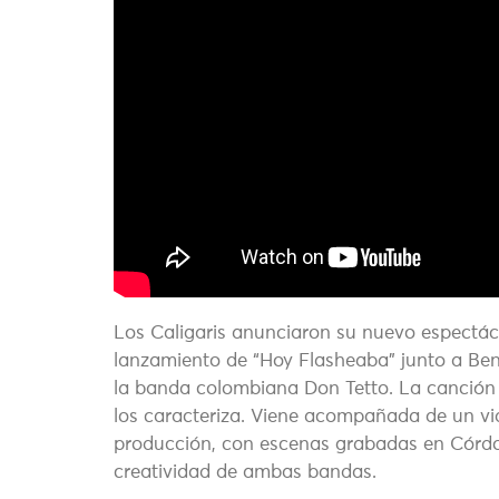
Los Caligaris anunciaron su nuevo espectácu
lanzamiento de “Hoy Flasheaba” junto a Be
la banda colombiana Don Tetto. La canción e
los caracteriza. Viene acompañada de un vid
producción, con escenas grabadas en Córdo
creatividad de ambas bandas.