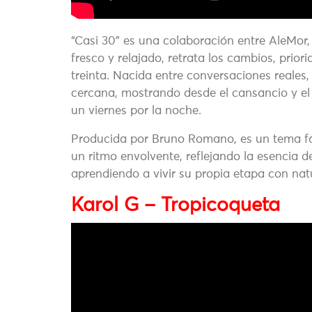
“Casi 30” es una colaboración entre AleMor,
fresco y relajado, retrata los cambios, prior
treinta. Nacida entre conversaciones reales, r
cercana, mostrando desde el cansancio y el
un viernes por la noche.
Producida por Bruno Romano, es un tema fác
un ritmo envolvente, reflejando la esencia d
aprendiendo a vivir su propia etapa con nat
Karol G – Tropicoqueta