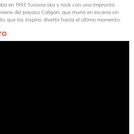
ba en 1997, fusiona ska y rock con una impronta
oviene del payaso Caligari, que murió en escena sin
tu que los inspira: divertir hasta el último momento.
ro