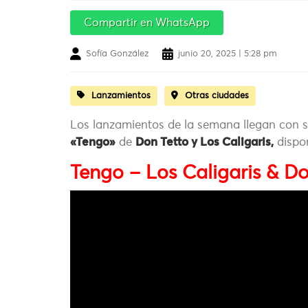
Compartir en WhatsApp
Sofía González
junio 20, 2025 | 5:28 pm
Lanzamientos
Otras ciudades
Los lanzamientos de la semana llegan con s
«Tengo»
de
Don Tetto y Los Caligaris,
dispon
Tengo – Los Caligaris & Do