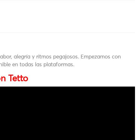
abor, alegría y ritmos pegajosos. Empezamos con
ible en todas las plataformas.
n Tetto