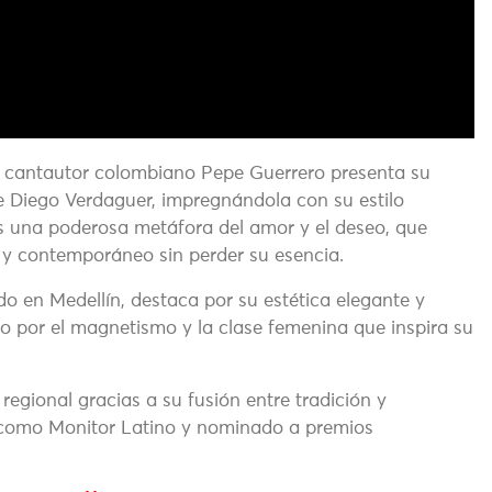
el cantautor colombiano Pepe Guerrero presenta su
e Diego Verdaguer, impregnándola con su estilo
es una poderosa metáfora del amor y el deseo, que
 y contemporáneo sin perder su esencia.
ado en Medellín, destaca por su estética elegante y
ro por el magnetismo y la clase femenina que inspira su
egional gracias a su fusión entre tradición y
 como Monitor Latino y nominado a premios