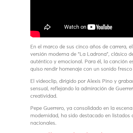
En el marco de sus cinco años de carrera, 
versión moderna de “La Ladrona”, clásico d
auténtico y emocional. Para él, la canción 
quiso rendir homenaje con un sonido fresco
El videoclip, dirigido por Alexis Pino y grab
sensual, reflejando la admiración de Guerre
creatividad.
Pepe Guerrero, ya consolidado en la escena r
modernidad, ha sido destacado en listados
nacionales.