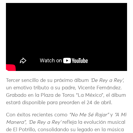
Tercer sencillo de su próximo álbum
‘De Rey a Rey’
,
un emotivo tributo a su padre, Vicente Fernández.
Grabado en la Plaza de Toros “La México”, el álbum
estará disponible para preorden el 24 de abril.
Con éxitos recientes como
“No Me Sé Rajar”
y
“A Mi
Manera”
,
‘De Rey a Rey’
refleja la evolución musical
de El Potrillo, consolidando su legado en la música