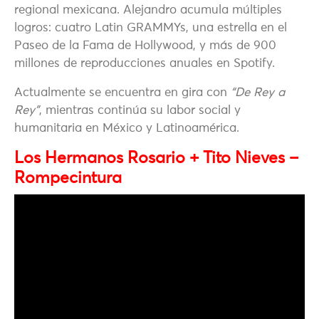
regional mexicana. Alejandro acumula múltiples
logros: cuatro Latin GRAMMYs, una estrella en el
Paseo de la Fama de Hollywood, y más de 900
millones de reproducciones anuales en Spotify.
Actualmente se encuentra en gira con
“De Rey a
Rey”
, mientras continúa su labor social y
humanitaria en México y Latinoamérica.
Los Hermanos Rosario + Tito Nieves –
Rompecintura