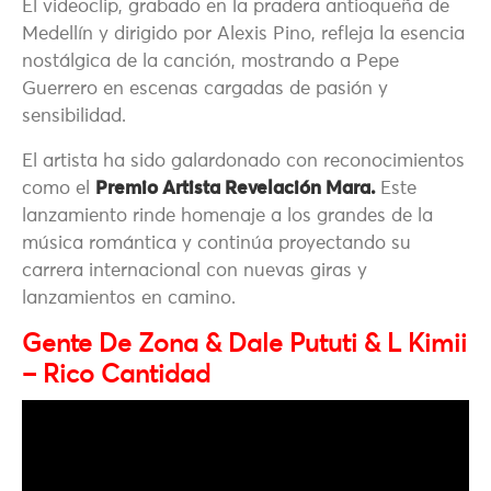
El videoclip, grabado en la pradera antioqueña de
Medellín y dirigido por Alexis Pino, refleja la esencia
nostálgica de la canción, mostrando a Pepe
Guerrero en escenas cargadas de pasión y
sensibilidad.
El artista ha sido galardonado con reconocimientos
como el
Premio Artista Revelación Mara.
Este
lanzamiento rinde homenaje a los grandes de la
música romántica y continúa proyectando su
carrera internacional con nuevas giras y
lanzamientos en camino.
Gente De Zona & Dale Pututi & L Kimii
– Rico Cantidad