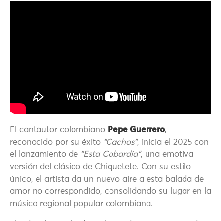
El cantautor colombiano
Pepe Guerrero
,
reconocido por su éxito
“Cachos”
, inicia el 2025 con
el lanzamiento de
“Esta Cobardía”
, una emotiva
versión del clásico de Chiquetete. Con su estilo
único, el artista da un nuevo aire a esta balada de
amor no correspondido, consolidando su lugar en la
música regional popular colombiana.