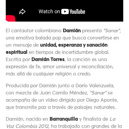
El cantautor colombiano
Damián
presenta
“Sanar”
,
una emotiva balada pop que busca convertirse en
un mensaje de
unidad, esperanza y sanación
espiritual
en tiempos de incertidumbre global.
Escrita por
Damián Torres
, la canción es una
expresión de fe, amor universal y reconciliación,
más allá de cualquier religión o credo.
Producida por Damián junto a Darío Valenzuela,
con mezcla de Juan Camilo Méndez,
“Sanar”
se
acompaña de un video dirigido por Diego Aponte,
que transmite paz a través de paisajes naturales.
Damián, nacido en
Barranquilla
y finalista de
La
Voz Colombia 2012
, ha trabajado con grandes de la