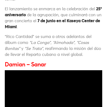
El lanzamiento se enmarca en la celebración del
25°
aniversario
de la agrupación, que culminará con un
gran concierto el
7 de junio en el Kaseya Center de
Miami
.
“Rico Cantidad” se suma a otros adelantos del
álbum como
“La Conga”
,
“Almohada”
,
“Cosas
Bonitas”
y
“Se Trata”
, reafirmando la misión del dúo
de llevar el Reparto cubano a nivel global.
Damian – Sanar