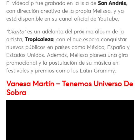
El videoclip fue grabado en la Isla de
San Andrés
,
con dirección creativa de la propia Melissa, y ya
está disponible en su canal oficial de YouTube.
“Clarito”
es un adelanto del próximo álbum de la
artista,
Tropicaleza
, con el que espera conquistar
nuevos públicos en países como México, España y
Estados Unidos. Además, Melissa planea una gira
promocional y la postulación de su música en
festivales y premios como los Latin Grammy.
Vanesa Martín – Tenemos Universo De
Sobra