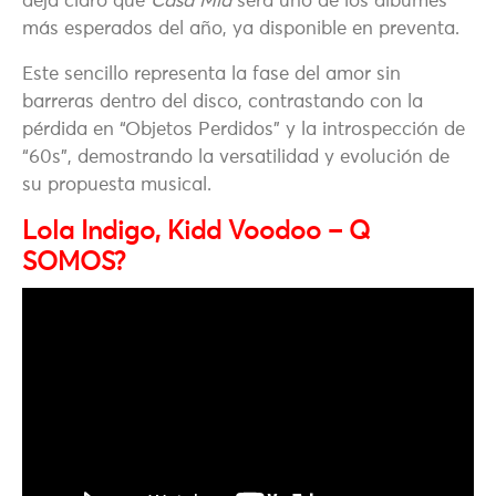
deja claro que
Casa Mía
será uno de los álbumes
más esperados del año, ya disponible en preventa.
Este sencillo representa la fase del amor sin
barreras dentro del disco, contrastando con la
pérdida en “Objetos Perdidos” y la introspección de
“60s”, demostrando la versatilidad y evolución de
su propuesta musical.
Lola Indigo, Kidd Voodoo – Q
SOMOS?