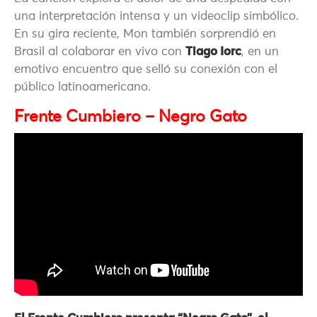
una interpretación intensa y un videoclip simbólico.
En su gira reciente, Mon también sorprendió en
Brasil al colaborar en vivo con
Tiago Iorc
, en un
emotivo encuentro que selló su conexión con el
público latinoamericano.
Frente Cumbiero – Negro Gato