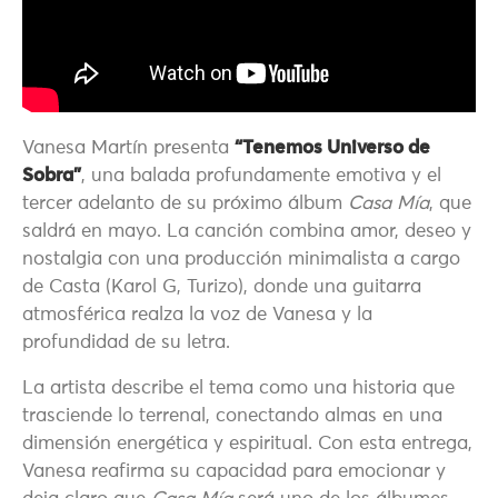
Vanesa Martín presenta
“Tenemos Universo de
Sobra”
, una balada profundamente emotiva y el
tercer adelanto de su próximo álbum
Casa Mía
, que
saldrá en mayo. La canción combina amor, deseo y
nostalgia con una producción minimalista a cargo
de Casta (Karol G, Turizo), donde una guitarra
atmosférica realza la voz de Vanesa y la
profundidad de su letra.
La artista describe el tema como una historia que
trasciende lo terrenal, conectando almas en una
dimensión energética y espiritual. Con esta entrega,
Vanesa reafirma su capacidad para emocionar y