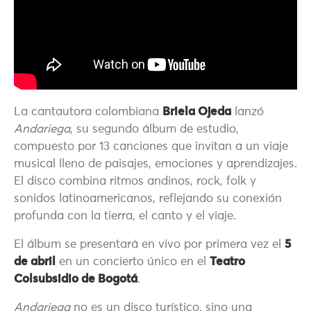
La cantautora colombiana
Briela Ojeda
lanzó
Andariega
, su segundo álbum de estudio,
compuesto por 13 canciones que invitan a un viaje
musical lleno de paisajes, emociones y aprendizajes.
El disco combina ritmos andinos, rock, folk y
sonidos latinoamericanos, reflejando su conexión
profunda con la tierra, el canto y el viaje.
El álbum se presentará en vivo por primera vez el
5
de abril
en un concierto único en el
Teatro
Colsubsidio de Bogotá
.
Andariega
no es un disco turístico, sino una