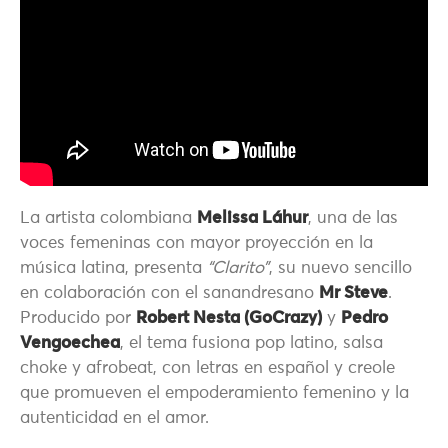
La artista colombiana
Melissa Láhur
, una de las
voces femeninas con mayor proyección en la
música latina, presenta
“Clarito”
, su nuevo sencillo
en colaboración con el sanandresano
Mr Steve
.
Producido por
Robert Nesta (GoCrazy)
y
Pedro
Vengoechea
, el tema fusiona pop latino, salsa
choke y afrobeat, con letras en español y creole
que promueven el empoderamiento femenino y la
autenticidad en el amor.