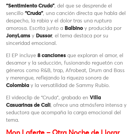
“Sentimiento Crudo”
, del que se desprende el
sencillo
“Cruda”
, una canción directa que habla del
despecho, la rabia y el dolor tras una ruptura
amorosa. Escrita junto a
Balbino
y producida por
JonyLams
y
Dussor
, el tema destaca por su
sinceridad emocional.
El EP incluye
8 canciones
que exploran el amor, el
desamor y la seducción, fusionando reguetón con
géneros como R&B, trap, Afrobeat, Drum and Bass
y merengue, reflejando la riqueza sonora de
Colombia
y la versatilidad de Sammy Rubio.
El videoclip de “Cruda”, grabado en
Villa
Casuarinas de Cali
, ofrece una atmósfera intensa y
seductora que acompaña la carga emocional del
tema.
Mon Laferte – Otra Noche de Llorar