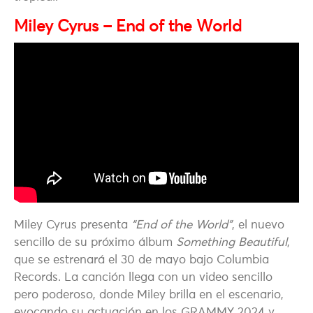
Miley Cyrus – End of the World
Miley Cyrus presenta
“End of the World”
, el nuevo
sencillo de su próximo álbum
Something Beautiful
,
que se estrenará el 30 de mayo bajo Columbia
Records. La canción llega con un video sencillo
pero poderoso, donde Miley brilla en el escenario,
evocando su actuación en los GRAMMY 2024 y