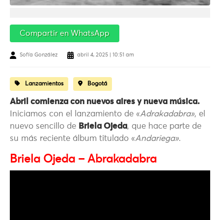
Compartir en WhatsApp
Sofía González
abril 4, 2025 | 10:51 am
Lanzamientos
Bogotá
Abril comienza con nuevos aires y nueva música.
Iniciamos con el lanzamiento de «
Adrakadabra»
, el
nuevo sencillo de
Briela Ojeda
, que hace parte de
su más reciente álbum titulado «
Andariega»
.
Briela Ojeda – Abrakadabra