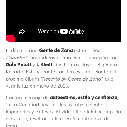
El dúo cubano
Gente de Zona
estrena
“Rico
Cantidad”
, un poderoso tema en colaboración con
Dale Pututi
y
L Kimii
, dos figuras clave del género
Reparto. Esta vibrante canción es un adelanto del
próximo álbum
“Reparto by Gente de Zona”
, que
verá la luz en mayo de 2025.
Con un mensaje de
autoestima, estilo y confianza
,
“Rico Cantidad” invita a los oyentes a sentirse
imparables y exitosos. El videoclip oficial acompaña
el estreno, resaltando la energía contagiosa del
tema.