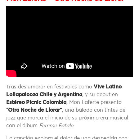
Tras deslumbrar en festivales como
Vive Latino
,
Lollapalooza Chile y Argentina
, y su debut en
Estéreo Picnic Colombia
, Mon Laferte presenta
“Otra Noche de Llorar”
, una balada con tintes de
jazz que marca el inicio de su próxima era musical
con el álbum
Femme Fatale
.
La canción explora el dolor de una despedida con