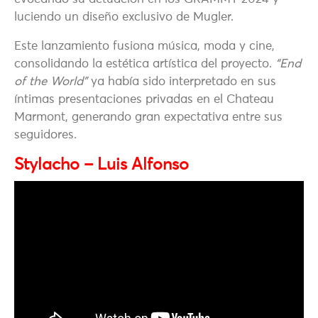
luciendo un diseño exclusivo de Mugler.
Este lanzamiento fusiona música, moda y cine,
consolidando la estética artística del proyecto.
“End
of the World”
ya había sido interpretado en sus
íntimas presentaciones privadas en el Chateau
Marmont, generando gran expectativa entre sus
seguidores.
Stylacho – Luis Alfonso