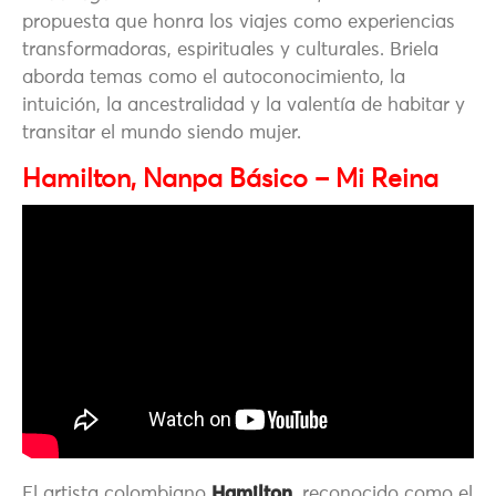
propuesta que honra los viajes como experiencias
transformadoras, espirituales y culturales. Briela
aborda temas como el autoconocimiento, la
intuición, la ancestralidad y la valentía de habitar y
transitar el mundo siendo mujer.
Hamilton, Nanpa Básico – Mi Reina
El artista colombiano
Hamilton
, reconocido como el