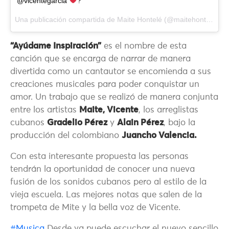
@vicentegarcia
?
Una publicación compartida de
Maite Hontelé
(@maitehontele) el
“Ayúdame Inspiración”
es el nombre de esta
canción que se encarga de narrar de manera
divertida como un cantautor se encomienda a sus
creaciones musicales para poder conquistar un
amor. Un trabajo que se realizó de manera conjunta
entre los artistas
Maite, Vicente
, los arreglistas
cubanos
Gradelio Pérez
y
Alain Pérez
, bajo la
producción del colombiano
Juancho Valencia.
Con esta interesante propuesta las personas
tendrán la oportunidad de conocer una nueva
fusión de los sonidos cubanos pero al estilo de la
vieja escuela. Las mejores notas que salen de la
trompeta de Mite y la bella voz de Vicente.
#Musica
Desde ya puede escuchar el nuevo sencillo