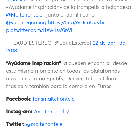
«Ayúdame Inspiración» de la trompetista holandesa
@Maitehontele
, junto al dominicano
@vicentegarciag
https://t.co/6sJimUuVhi
pic.twitter.com/IIXw4sVQWl
— LAUD ESTEREO (@LaudEstereo)
22 de abril de
2018
“Ayúdame Inspiración”
la pueden encontrar desde
este mismo momento en todas las plataformas
musicales como Spotify, Deezer, Tidal o Claro
Música y también para la compra en iTunes.
Facebook
:
fansmaitehontele
Instagram:
/maitehontele/
Twitter:
@maitehontele