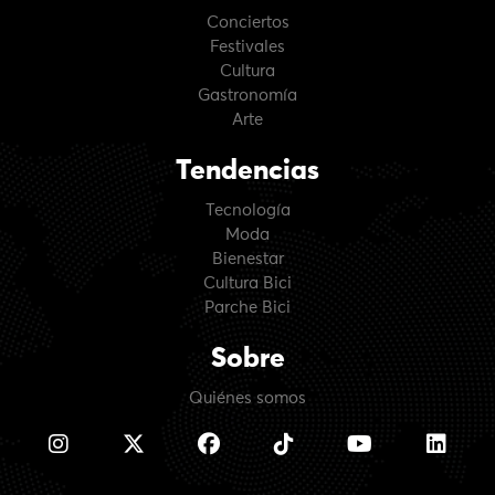
Conciertos
Festivales
Cultura
Gastronomía
Arte
Tendencias
Tecnología
Moda
Bienestar
Cultura Bici
Parche Bici
Sobre
Quiénes somos