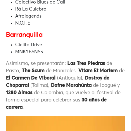
Colectivo Blues de Cali
Rá La Culebra
Afrolegends
N.O.F.E.
Barranquilla
Cielito Drive
MNKYBSNSS
Asimismo, se presentarán:
Las Tres Piedras
de
Pasto,
The Scum
de Manizales,
Vitam Et Mortem
de
El Carmen De Viboral
(Antioquia),
Destroy de
Chaparral
(Tolima),
Dafne Marahúnta
de Ibagué y
1280 Almas
de Colombia, que vuelve al festival de
forma especial para celebrar sus
30 años de
carrera
.