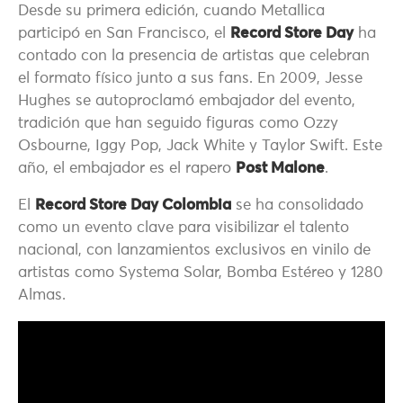
Desde su primera edición, cuando Metallica
participó en San Francisco, el
Record Store Day
ha
contado con la presencia de artistas que celebran
el formato físico junto a sus fans. En 2009, Jesse
Hughes se autoproclamó embajador del evento,
tradición que han seguido figuras como Ozzy
Osbourne, Iggy Pop, Jack White y Taylor Swift. Este
año, el embajador es el rapero
Post Malone
.
El
Record Store Day Colombia
se ha consolidado
como un evento clave para visibilizar el talento
nacional, con lanzamientos exclusivos en vinilo de
artistas como Systema Solar, Bomba Estéreo y 1280
Almas.