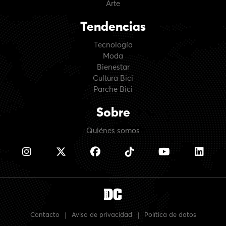
Arte
Tendencias
Tecnología
Moda
Bienestar
Cultura Bici
Parche Bici
Sobre
Quiénes somos
Contacto
|
Aviso de privacidad
|
Política de datos