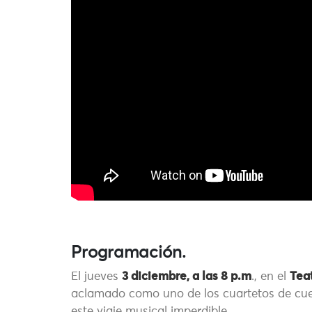
Programación.
El jueves
3 diciembre, a las 8 p.m
., en el
Tea
aclamado como uno de los cuartetos de cu
este viaje musical imperdible.