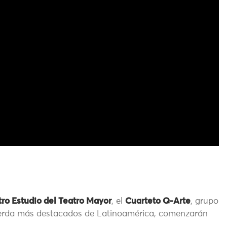
tro Estudio del Teatro Mayor
, el
Cuarteto Q-Arte
, grupo
erda más destacados de Latinoamérica, comenzarán