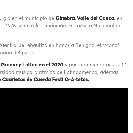
rgió en el municipio de
Ginebra, Valle del Cauca
, en
n, en 1976 se creó la Fundación Promúsica Nacional de
ncuentro, se rebautizó en honor a Benigno, el “Mono”
nario del pueblo.
Grammy Latino en el 2020
y para conmemorar sus 10
rsidad musical y rítmica de Latinoamérica, además
de Cuartetos de Cuerda Festi Q-Artetos.