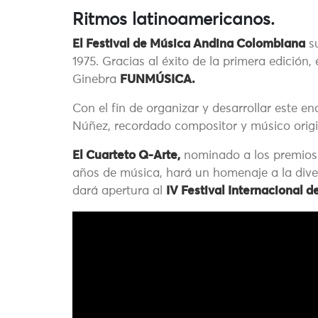
Ritmos latinoamericanos.
El Festival de Música Andina Colombiana
su
1975. Gracias al éxito de la primera edició
Ginebra
FUNMÚSICA.
Con el fin de organizar y desarrollar este e
Núñez, recordado compositor y músico origi
El Cuarteto Q-Arte,
nominado a los premios
años de música, hará un homenaje a la dive
dará apertura al
IV Festival Internacional 