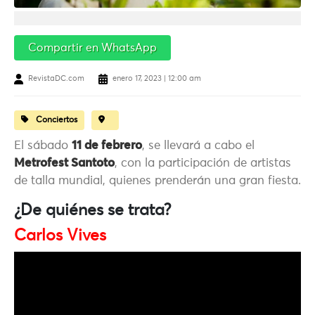
Compartir en WhatsApp
RevistaDC.com
enero 17, 2023 | 12:00 am
Conciertos
El sábado
11 de febrero
, se llevará a cabo el
Metrofest Santoto
, con la participación de artistas
de talla mundial, quienes prenderán una gran fiesta.
¿De quiénes se trata?
Carlos Vives