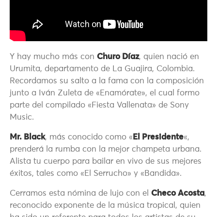
Y hay mucho más con
Churo Díaz
, quien nació en
Urumita, departamento de La Guajira, Colombia.
Recordamos su salto a la fama con la composición
junto a Iván Zuleta de «Enamórate», el cual formo
parte del compilado «Fiesta Vallenata» de Sony
Music.
Mr. Black
, más conocido como «
El Presidente
«,
prenderá la rumba con la mejor champeta urbana.
Alista tu cuerpo para bailar en vivo de sus mejores
éxitos, tales como «El Serrucho» y «Bandida».
Cerramos esta nómina de lujo con el
Checo Acosta
,
reconocido exponente de la música tropical, quien