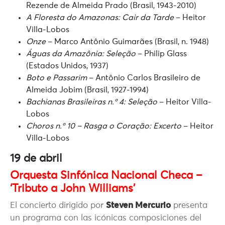
Rezende de Almeida Prado (Brasil, 1943-2010)
A Floresta do Amazonas: Cair da Tarde
– Heitor
Villa-Lobos
Onze
– Marco Antônio Guimarães (Brasil, n. 1948)
Águas da Amazônia: Seleção
– Philip Glass
(Estados Unidos, 1937)
Boto e Passarim
– Antônio Carlos Brasileiro de
Almeida Jobim (Brasil, 1927-1994)
Bachianas Brasileiras n.º 4: Seleção
– Heitor Villa-
Lobos
Choros n.º 10 – Rasga o Coração: Excerto
– Heitor
Villa-Lobos
19 de abril
Orquesta Sinfónica Nacional Checa –
‘Tributo a John Williams’
El concierto dirigido por
Steven Mercurio
presenta
un programa con las icónicas composiciones del