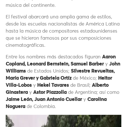
música del continente.
El festival abarcará una amplia gama de estilos,
desde las escuelas nacionalistas de América Latina
hasta la música de compositores estadounidenses
que se hicieron famosos por sus composiciones
cinematográficas.
Entre los nombres más destacados figuran
Aaron
Copland, Leonard Bernstein, Samuel Barber
y
John
Williams
de Estados Unidos;
Silvestre Revueltas,
María Grever y Gabriela Ortíz
de México;
Heitor
Villa-Lobos
y
Hekel Tavares
de Brasil;
Alberto
Ginastera
y
Astor Piazzolla
de Argentina; así como
Jaime León, Juan Antonio Cuellar
y
Carolina
Noguera
de Colombia.