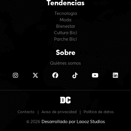
Tendencias
Tecnología
Moda
Bienestar
Cultura Bici
Parche Bici
Sobre
Quiénes somos
Contacto
|
Aviso de privacidad
|
Política de datos
© 2026
Desarrollado por
Laooz Studios