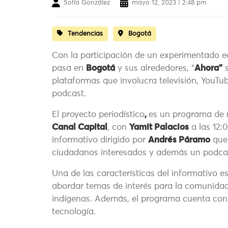
Sofía González
mayo 12, 2023 | 2:48 pm
Tendencias
Bogotá
Con la participación de un experimentado eq
pasa en
Bogotá
y sus alrededores, “
Ahora”
s
plataformas que involucra televisión, YouTu
podcast.
El proyecto periodístico
,
es un programa de n
Canal Capital
, con
Yamit Palacios
a las 12:
informativo dirigido por
Andrés Páramo
que 
ciudadanos interesados y además un podcast
Una de las características del informativo es
abordar temas de interés para la comunidad
indígenas. Además, el programa cuenta con s
tecnología.