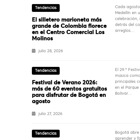
Cada agosto,
Tendencias
Medellín en 
celebración,
El silletero marioneta más
detrás del co
grande de Colombia florece
arreglos…
en el Centro Comercial Los
Molinos
julio 28, 2026
El 29.º Festi
Tendencias
música como 
principales c
Festival de Verano 2026:
en el Parque
más de 60 eventos gratuitos
Bolívar…
para disfrutar de Bogotá en
agosto
julio 27, 2026
Bogotá abre 
Tendencias
aprender y fo