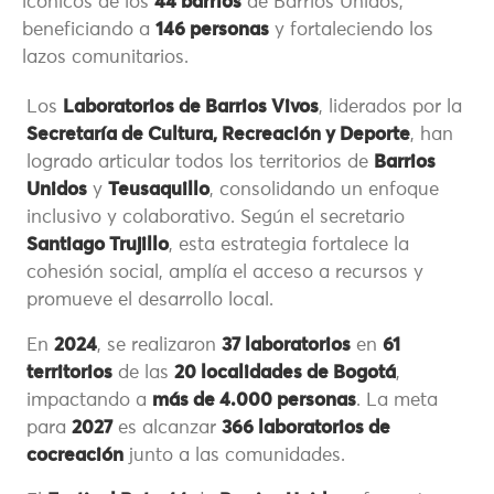
icónicos de los
44 barrios
de Barrios Unidos,
beneficiando a
146 personas
y fortaleciendo los
lazos comunitarios.
Los
Laboratorios de Barrios Vivos
, liderados por la
Secretaría de Cultura, Recreación y Deporte
, han
logrado articular todos los territorios de
Barrios
Unidos
y
Teusaquillo
, consolidando un enfoque
inclusivo y colaborativo. Según el secretario
Santiago Trujillo
, esta estrategia fortalece la
cohesión social, amplía el acceso a recursos y
promueve el desarrollo local.
En
2024
, se realizaron
37 laboratorios
en
61
territorios
de las
20 localidades de Bogotá
,
impactando a
más de 4.000 personas
. La meta
para
2027
es alcanzar
366 laboratorios de
cocreación
junto a las comunidades.