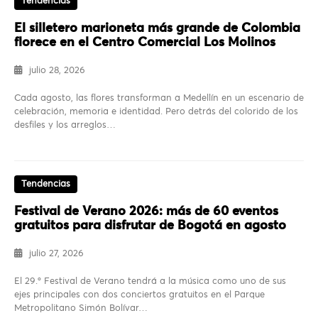
Tendencias
El silletero marioneta más grande de Colombia
florece en el Centro Comercial Los Molinos
julio 28, 2026
Cada agosto, las flores transforman a Medellín en un escenario de
celebración, memoria e identidad. Pero detrás del colorido de los
desfiles y los arreglos…
Tendencias
Festival de Verano 2026: más de 60 eventos
gratuitos para disfrutar de Bogotá en agosto
julio 27, 2026
El 29.º Festival de Verano tendrá a la música como uno de sus
ejes principales con dos conciertos gratuitos en el Parque
Metropolitano Simón Bolívar…