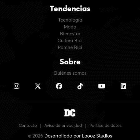
Tendencias
Tecnología
Moda
Bienestar
Cultura Bici
Parche Bici
Sobre
Quiénes somos
Contacto
|
Aviso de privacidad
|
Política de datos
© 2026
Desarrollado por
Laooz Studios