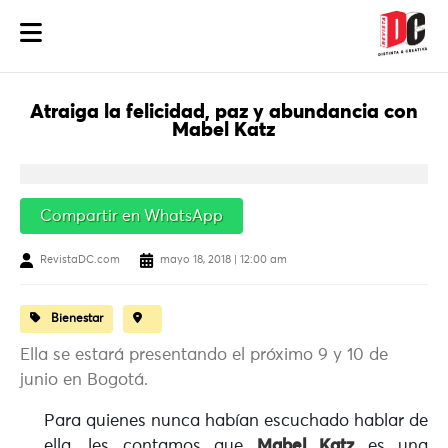
Atraiga la felicidad, paz y abundancia con
Mabel Katz
Compartir en WhatsApp
RevistaDC.com
mayo 18, 2018 | 12:00 am
Bienestar
Ella se estará presentando el próximo 9 y 10 de
junio en Bogotá.
Para quienes nunca habían escuchado hablar de
ella, les contamos que
Mabel Katz
es una