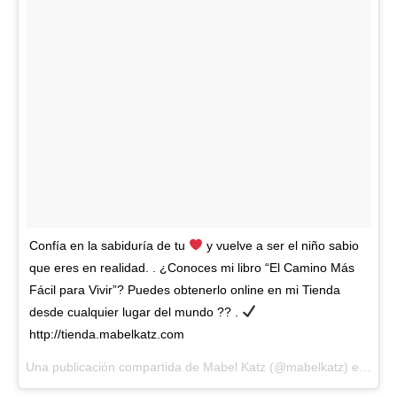
Confía en la sabiduría de tu
y vuelve a ser el niño sabio
que eres en realidad. . ¿Conoces mi libro “El Camino Más
Fácil para Vivir”? Puedes obtenerlo online en mi Tienda
desde cualquier lugar del mundo ?? .
http://tienda.mabelkatz.com
Una publicación compartida de
Mabel Katz
(@mabelkatz) el
17 Ma