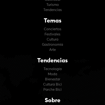
Turismo
Tendencias
Temas
Conciertos
Festivales
Cultura
Gastronomía
Arte
Tendencias
Tecnología
Moda
Bienestar
Cultura Bici
Parche Bici
Sobre