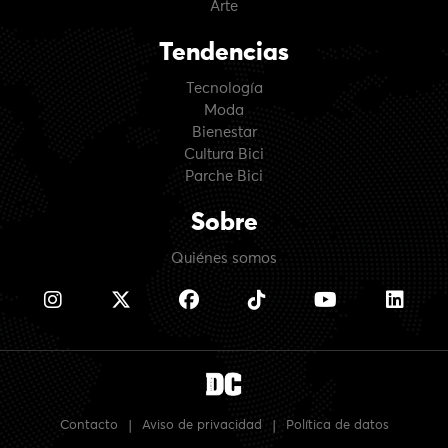
Arte
Tendencias
Tecnología
Moda
Bienestar
Cultura Bici
Parche Bici
Sobre
Quiénes somos
Contacto
|
Aviso de privacidad
|
Política de datos