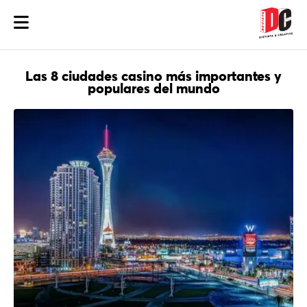
Las 8 ciudades casino más importantes y
populares del mundo