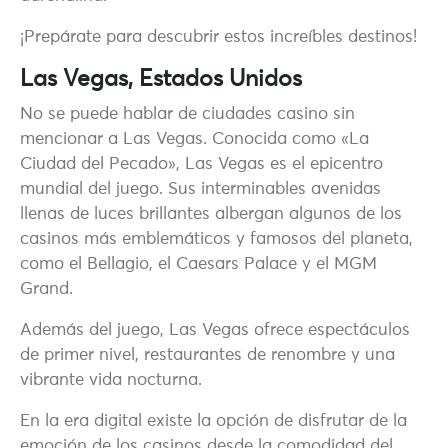
¡Prepárate para descubrir estos increíbles destinos!
Las Vegas, Estados Unidos
No se puede hablar de ciudades casino sin
mencionar a Las Vegas. Conocida como «La
Ciudad del Pecado», Las Vegas es el epicentro
mundial del juego. Sus interminables avenidas
llenas de luces brillantes albergan algunos de los
casinos más emblemáticos y famosos del planeta,
como el Bellagio, el Caesars Palace y el MGM
Grand.
Además del juego, Las Vegas ofrece espectáculos
de primer nivel, restaurantes de renombre y una
vibrante vida nocturna.
En la era digital existe la opción de disfrutar de la
emoción de los casinos desde la comodidad del