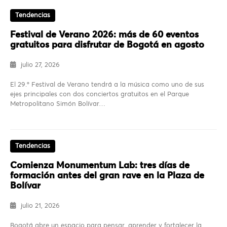
Tendencias
Festival de Verano 2026: más de 60 eventos
gratuitos para disfrutar de Bogotá en agosto
julio 27, 2026
El 29.º Festival de Verano tendrá a la música como uno de sus
ejes principales con dos conciertos gratuitos en el Parque
Metropolitano Simón Bolívar…
Tendencias
Comienza Monumentum Lab: tres días de
formación antes del gran rave en la Plaza de
Bolívar
julio 21, 2026
Bogotá abre un espacio para pensar, aprender y fortalecer la