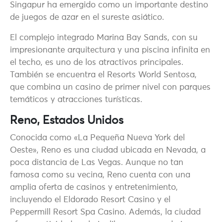
Singapur ha emergido como un importante destino
de juegos de azar en el sureste asiático.
El complejo integrado Marina Bay Sands, con su
impresionante arquitectura y una piscina infinita en
el techo, es uno de los atractivos principales.
También se encuentra el Resorts World Sentosa,
que combina un casino de primer nivel con parques
temáticos y atracciones turísticas.
Reno, Estados Unidos
Conocida como «La Pequeña Nueva York del
Oeste», Reno es una ciudad ubicada en Nevada, a
poca distancia de Las Vegas. Aunque no tan
famosa como su vecina, Reno cuenta con una
amplia oferta de casinos y entretenimiento,
incluyendo el Eldorado Resort Casino y el
Peppermill Resort Spa Casino. Además, la ciudad