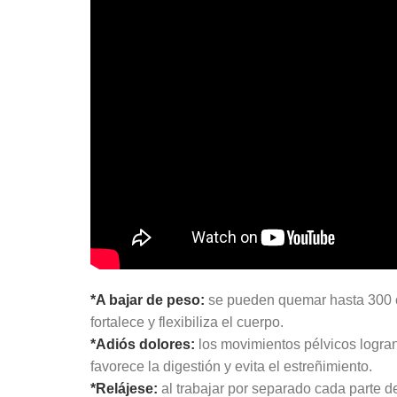
*A bajar de peso:
se pueden quemar hasta 300 ca
fortalece y flexibiliza el cuerpo.
*Adiós dolores:
los movimientos pélvicos logran
favorece la digestión y evita el estreñimiento.
*Relájese:
al trabajar por separado cada parte del