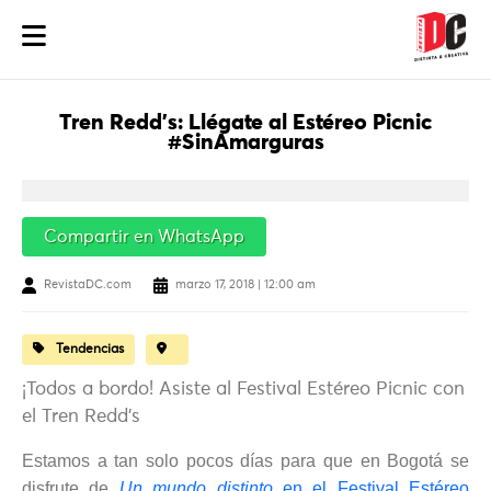
Tren Redd’s: Llégate al Estéreo Picnic
#SinAmarguras
Compartir en WhatsApp
RevistaDC.com
marzo 17, 2018 | 12:00 am
Tendencias
¡Todos a bordo! Asiste al Festival Estéreo Picnic con
el Tren Redd’s
Estamos a tan solo pocos días para que en Bogotá se
disfrute de
Un mundo distinto
en el Festival Estéreo