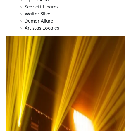
Pipe Bueno
Scarlett Linares
Walter Silva
Dumar Aljure
Artistas Locales