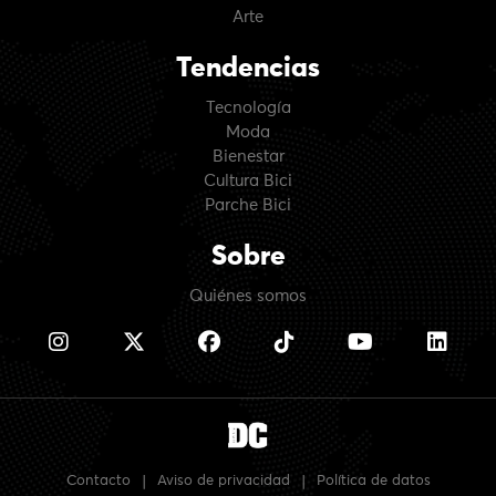
Arte
Tendencias
Tecnología
Moda
Bienestar
Cultura Bici
Parche Bici
Sobre
Quiénes somos
Contacto
|
Aviso de privacidad
|
Política de datos