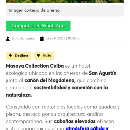
Imagen cortesía de prensa
Compartir en WhatsApp
Sofía González
junio 14, 2025 | 10:39 am
Destinos
Huila
Masaya Collection Ceiba
es un hotel
ecológico ubicado en las afueras de
San Agustín
,
junto al
cañón del Magdalena,
que combina
comodidad,
sostenibilidad y conexión con la
naturaleza.
Construido con materiales locales como guadua y
piedra, destaca por su arquitectura andina
contemporánea. Sus
cabañas elevadas
ofrecen
vistas panorámicas y una
atmósfera cálida y