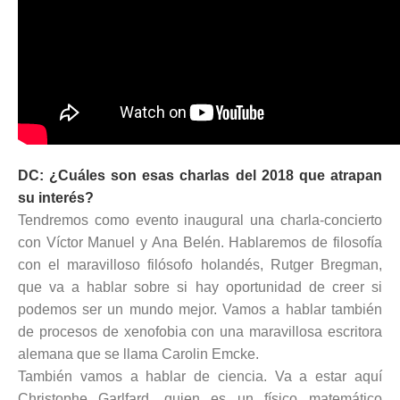
DC: ¿Cuáles son esas charlas del 2018 que atrapan
su interés?
Tendremos como evento inaugural una charla-concierto
con Víctor Manuel y Ana Belén. Hablaremos de filosofía
con el maravilloso filósofo holandés, Rutger Bregman,
que va a hablar sobre si hay oportunidad de creer si
podemos ser un mundo mejor. Vamos a hablar también
de procesos de xenofobia con una maravillosa escritora
alemana que se llama Carolin Emcke.
También vamos a hablar de ciencia. Va a estar aquí
Christophe Garlfard, quien es un físico matemático