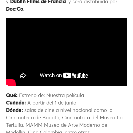
y
Dublín Films de Francia
, y será distribuida por
Doc:Co
.
Qué:
Estreno de: Nuestra película
Cuándo:
A partir del 1 de junio
Dónde:
salas de cine a nivel nacional como la
Cinemateca de Bogotá, Cinemateca del Museo La
Tertulia, MAMM Museo de Arte Moderno de
Medellín, Cine Colombia, entre otras.