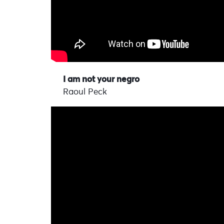
I am not your negro
Raoul Peck