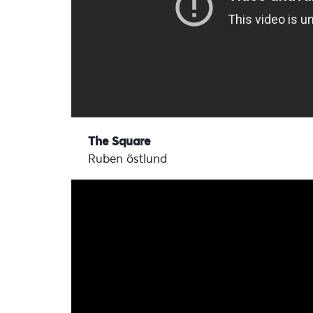
The Square
Ruben östlund