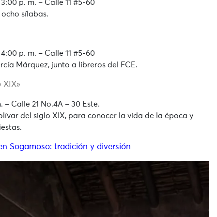
3:00 p. m. – Calle 11 #5-60
 ocho sílabas.
4:00 p. m. – Calle 11 #5-60
cía Márquez, junto a libreros del FCE.
o XIX»
 – Calle 21 No.4A – 30 Este.
ívar del siglo XIX, para conocer la vida de la época y
iestas.
n Sogamoso: tradición y diversión