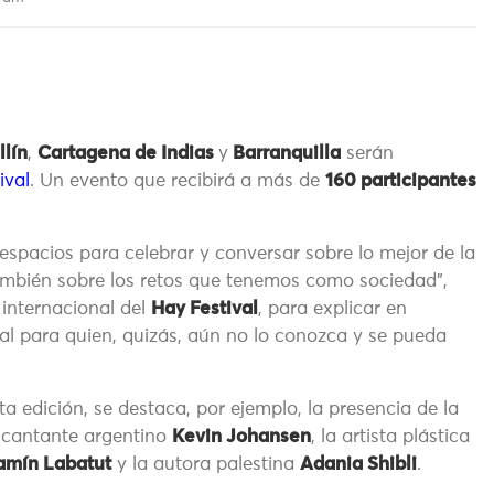
lín
,
Cartagena de In
dias
y
Barranquilla
serán
ival
. Un evento que recibirá a más de
160 participantes
espacios para celebrar y conversar sobre lo mejor de la
 también sobre los retos que tenemos como sociedad”,
a internacional del
Hay Festival
, para explicar en
ival para quien, quizás, aún no lo conozca y se pueda
ta edición, se destaca, por ejemplo, la presencia de la
l cantante argentino
Kevin Johansen
, la artista plástica
amín Labatut
y la autora palestina
Adania Shibli
.