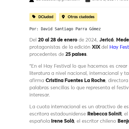
DCiudad
Otras ciudades
Por: David Santiago Parra Gómez
Del
20 al 28 de enero
de 2024,
Jericó
,
Medel
protagonistas de la edición
XIX
del
Hay Fest
procedentes de
25 países
.
“En el Hay Festival lo que hacemos es crear 
literatura a nivel nacional, internacional y
afirma
Cristina Fuentes La Roche
, director
palabras sencillas lo que representa el fest
interesar.
La cuota internacional es un atractivo de es
escritora estadounidense
Rebecca Solnit
, e
española
Irene Solà
, el escritor chileno
Benj