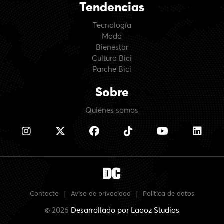
Tendencias
Tecnología
Moda
Bienestar
Cultura Bici
Parche Bici
Sobre
Quiénes somos
Contacto
|
Aviso de privacidad
|
Política de datos
© 2026
Desarrollado por
Laooz Studios