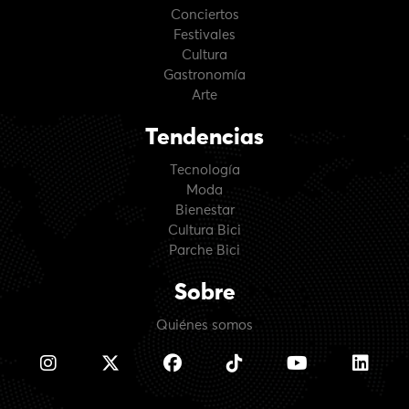
Conciertos
Festivales
Cultura
Gastronomía
Arte
Tendencias
Tecnología
Moda
Bienestar
Cultura Bici
Parche Bici
Sobre
Quiénes somos