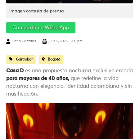
Imagen cortesía de prensa
Compartir en WhatsApp
Sofía González
julio 9, 2025 | 2:31 pm
Gastrobar
Bogotá
Casa D
es una propuesta nocturna exclusiva creada
para mayores de 40 años,
que redefine la vida
nocturna con elegancia, identidad colombiana y sin
masificación.