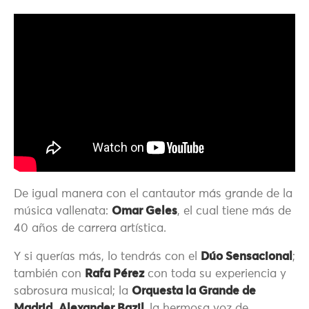
De igual manera con el cantautor más grande de la
música vallenata:
Omar Geles
, el cual tiene más de
40 años de carrera artística.
Y si querías más, lo tendrás con el
Dúo Sensacional
;
también con
Rafa Pérez
con toda su experiencia y
sabrosura musical; la
Orquesta la Grande de
Madrid
,
Alexander Bazil,
la hermosa voz de