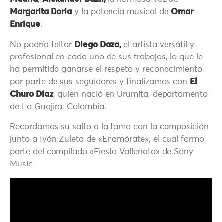
Margarita Doria
y la potencia musical de
Omar
Enrique
.
No podría faltar
Diego Daza,
el artista versátil y
profesional en cada uno de sus trabajos, lo que le
ha permitido ganarse el respeto y reconocimiento
por parte de sus seguidores y finalizamos con
El
Churo Diaz
, quien nació en Urumita, departamento
de La Guajira, Colombia.
Recordamos su salto a la fama con la composición
junto a Iván Zuleta de «Enamórate», el cual formo
parte del compilado «Fiesta Vallenata» de Sony
Music.