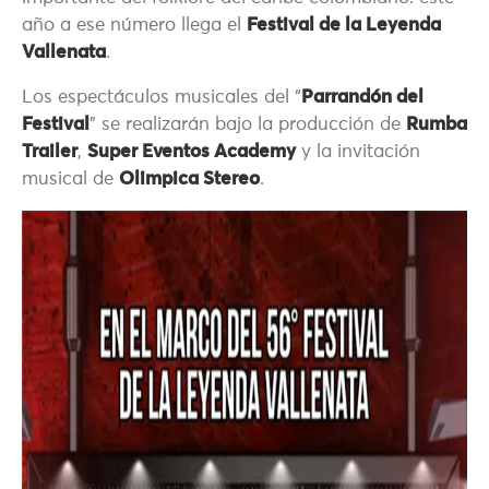
año a ese número llega el
Festival de la Leyenda
Vallenata
.
Los espectáculos musicales del “
Parrandón del
Festival
” se realizarán bajo la producción de
Rumba
Trailer
,
Super Eventos Academy
y la invitación
musical de
Olimpica Stereo
.