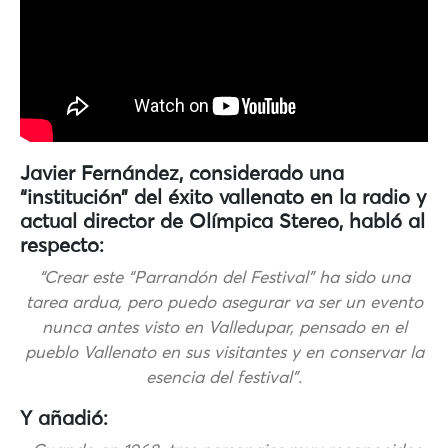
Javier Fernández, considerado una
“institución” del éxito vallenato en la radio y
actual director de Olímpica Stereo, habló al
respecto:
“Crear este “Parrandón del Festival” ha sido una
tarea ardua, pero puedo asegurar va ser un evento
nunca antes visto en Valledupar, pensado en el
pueblo Vallenato en sus visitantes y en conservar la
esencia del festival”.
Y añadió: