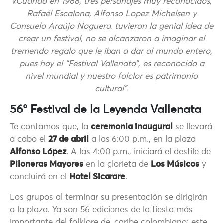
«Cuando en 1968, tres personajes muy reconocidos,
Rafaél Escalona, Alfonso Lopez Michelsen y
Consuelo Araújo Noguera, tuvieron la genial idea de
crear un festival, no se alcanzaron a imaginar el
tremendo regalo que le iban a dar al mundo entero,
pues hoy el “Festival Vallenato”, es reconocido a
nivel mundial y nuestro folclor es patrimonio
cultural”.
56° Festival de la Leyenda Vallenata
Te contamos que, la
ceremonia inaugural
se llevará
a cabo el
27 de abril
a las 6:00 p.m., en la plaza
Alfonso López
. A las 4:00 p.m., iniciará el desfile de
Piloneras Mayores
en la glorieta de
Los Músicos
y
concluirá en el
Hotel Sicarare
.
Los grupos al terminar su presentación se dirigirán
a la plaza. Ya son 56 ediciones de la fiesta más
importante del folklore del caribe colombiano: este