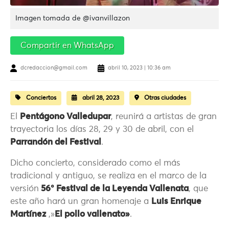
Imagen tomada de @ivanvillazon
Compartir en WhatsApp
dcredaccion@gmail.com
abril 10, 2023 | 10:36 am
Conciertos
abril 28, 2023
Otras ciudades
El
Pentágono Valledupar
, reunirá a artistas de gran
trayectoria los días 28, 29 y 30 de abril, con el
Parrandón del Festival
.
Dicho concierto, considerado como el más
tradicional y antiguo, se realiza en el marco de la
versión
56° Festival de la Leyenda Vallenata
, que
este año hará un gran homenaje a
Luis Enrique
Martínez
,»
El pollo vallenato»
.