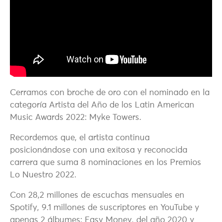
Cerramos con broche de oro con el nominado en la
categoría Artista del Año de los Latin American
Music Awards 2022: Myke Towers.
Recordemos que, el artista continua
posicionándose con una exitosa y reconocida
carrera que suma 8 nominaciones en los Premios
Lo Nuestro 2022.
Con 28,2 millones de escuchas mensuales en
Spotify, 9.1 millones de suscriptores en YouTube y
apenas 2 álbumes: Easy Money, del año 2020 y