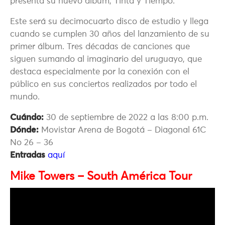
presenta su nuevo álbum, Tinta y Tiempo.
Este será su decimocuarto disco de estudio y llega
cuando se cumplen 30 años del lanzamiento de su
primer álbum. Tres décadas de canciones que
siguen sumando al imaginario del uruguayo, que
destaca especialmente por la conexión con el
público en sus conciertos realizados por todo el
mundo.
Cuándo:
30 de septiembre de 2022 a las 8:00 p.m.
Dónde:
Movistar Arena de Bogotá – Diagonal 61C
No 26 – 36
Entradas
aquí
Mike Towers – South América Tour