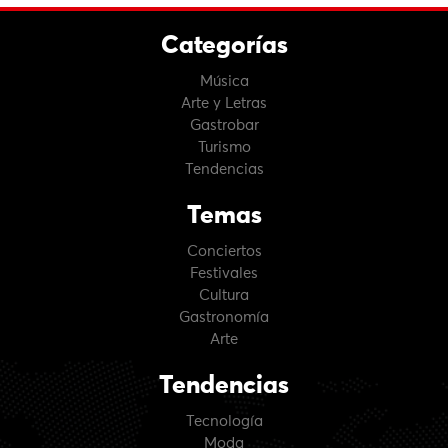
Categorías
Música
Arte y Letras
Gastrobar
Turismo
Tendencias
Temas
Conciertos
Festivales
Cultura
Gastronomía
Arte
Tendencias
Tecnología
Moda