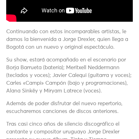
Continuando con estos incomparables artistas, le
damos la bienvenida a Jorge Drexler, quien llega a
Bogotá con un nuevo y original espectáculo.
Su show, estará acompañado en el escenario por
Borja Barrueta (batería); Meritxell Neddermann
(teclados y voces); Javier Calequi (guitarra y voces);
Carles «Campi» Campón (bajo y programaciones),
Alana Sinkëy y Miryam Latrece (voces).
Además de poder disfrutar del nuevo repertorio,
escucharemos canciones de discos anteriores.
Tras casi cinco años de silencio discográfico el
cantante y compositor uruguayo Jorge Drexler