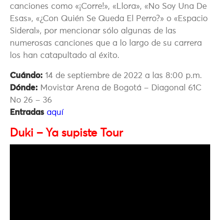
canciones como «¡Corre!», «Llora», «No Soy Una De
Esas», «¿Con Quién Se Queda El Perro?» o «Espacio
Sideral», por mencionar sólo algunas de las
numerosas canciones que a lo largo de su carrera
los han catapultado al éxito.
Cuándo:
14 de septiembre de 2022 a las 8:00 p.m.
Dónde:
Movistar Arena de Bogotá – Diagonal 61C
No 26 – 36
Entradas
aquí
Duki – Ya supiste Tour