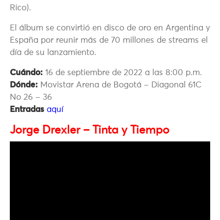
Rico).
El álbum se convirtió en disco de oro en Argentina y
España por reunir más de 70 millones de streams el
día de su lanzamiento.
Cuándo:
16 de septiembre de 2022 a las 8:00 p.m.
Dónde:
Movistar Arena de Bogotá – Diagonal 61C
No 26 – 36
Entradas
aquí
Jorge Drexler – Tinta y Tiempo