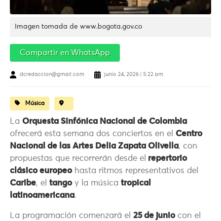
Imagen tomada de www.bogota.gov.co
Compartir en WhatsApp
dcredaccion@gmail.com
junio 24, 2026 | 5:22 pm
Música
La
Orquesta Sinfónica Nacional de Colombia
ofrecerá esta semana dos conciertos en el
Centro
Nacional de las Artes Delia Zapata Olivella
, con
propuestas que recorrerán desde el
repertorio
clásico europeo
hasta ritmos representativos del
Caribe
, el
tango
y la música
tropical
latinoamericana
.
La programación comenzará el
25 de junio
con el