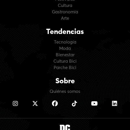
Cultura
Gastronomía
Arte
Tendencias
Tecnología
Moda
Bienestar
Cultura Bici
Parche Bici
Sobre
Quiénes somos