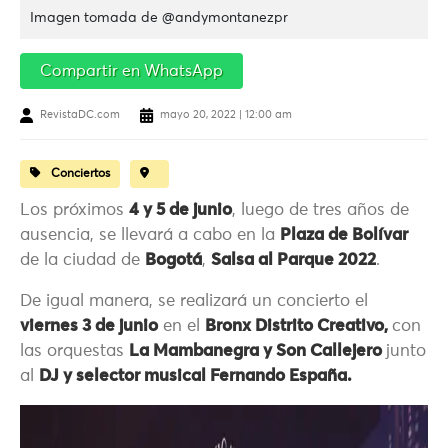
Imagen tomada de @andymontanezpr
Compartir en WhatsApp
RevistaDC.com
mayo 20, 2022 | 12:00 am
Conciertos
Los próximos
4 y 5 de junio
, luego de tres años de
ausencia, se llevará a cabo en la
Plaza de Bolívar
de la ciudad de
Bogotá
,
Salsa al Parque 2022
.
De igual manera, se realizará un concierto el
viernes 3 de junio
en el
Bronx Distrito Creativo,
con
las orquestas
La Mambanegra y Son Callejero
junto
al
DJ y selector musical Fernando España.