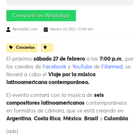
Compartir en WhatsApp
RevistaDC.com
febrero 23, 2021 | 12:00 am
Conciertos
El próximo
sábado 27 de febrero
a las
7:00 p.m
., por
los canales de
Facebook
y
YouTube
de
Filarmed
, se
llevará a cabo el
Viaje por la música
latinoamericana contemporánea.
El evento contará con la música de
seis
compositores latinoamericanos
contemporáneos
en formatos de cámara, que se está creando en
Argentina
,
Costa Rica
,
México
,
Brasil
y
Colombia
.
[ads]