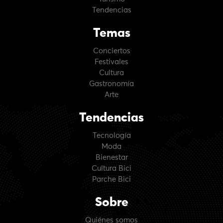
Tendencias
Temas
Conciertos
Festivales
Cultura
Gastronomía
Arte
Tendencias
Tecnología
Moda
Bienestar
Cultura Bici
Parche Bici
Sobre
Quiénes somos