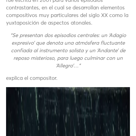
fue escrita en 2001 para varios episodios
contrastantes, en el cual se desarrollan elementos
compositivos muy particulares del siglo XX como la
yuxtaposición de aspectos atonales.
“Se presentan dos episodios centrales: un ‘Adagio
expresivo’ que denota una atmósfera fluctuante
confiada al instrumento solista y un ‘Andante’ de
reposo misterioso, para luego culminar con un
‘Allegro’…”
explica el compositor.