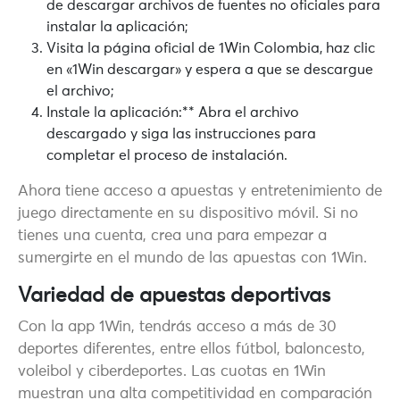
de descargar archivos de fuentes no oficiales para
instalar la aplicación;
Visita la página oficial de 1Win Colombia, haz clic
en «1Win descargar» y espera a que se descargue
el archivo;
Instale la aplicación:** Abra el archivo
descargado y siga las instrucciones para
completar el proceso de instalación.
Ahora tiene acceso a apuestas y entretenimiento de
juego directamente en su dispositivo móvil. Si no
tienes una cuenta, crea una para empezar a
sumergirte en el mundo de las apuestas con 1Win.
Variedad de apuestas deportivas
Con la app 1Win, tendrás acceso a más de 30
deportes diferentes, entre ellos fútbol, baloncesto,
voleibol y ciberdeportes. Las cuotas en 1Win
muestran una alta competitividad en comparación