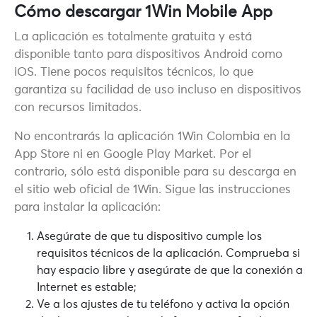
Cómo descargar 1Win Mobile App
La aplicación es totalmente gratuita y está
disponible tanto para dispositivos Android como
iOS. Tiene pocos requisitos técnicos, lo que
garantiza su facilidad de uso incluso en dispositivos
con recursos limitados.
No encontrarás la aplicación 1Win Colombia en la
App Store ni en Google Play Market. Por el
contrario, sólo está disponible para su descarga en
el sitio web oficial de 1Win. Sigue las instrucciones
para instalar la aplicación:
Asegúrate de que tu dispositivo cumple los
requisitos técnicos de la aplicación. Comprueba si
hay espacio libre y asegúrate de que la conexión a
Internet es estable;
Ve a los ajustes de tu teléfono y activa la opción