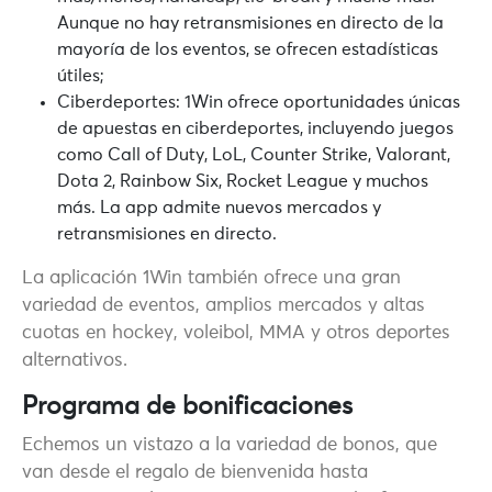
Aunque no hay retransmisiones en directo de la
mayoría de los eventos, se ofrecen estadísticas
útiles;
Ciberdeportes: 1Win ofrece oportunidades únicas
de apuestas en ciberdeportes, incluyendo juegos
como Call of Duty, LoL, Counter Strike, Valorant,
Dota 2, Rainbow Six, Rocket League y muchos
más. La app admite nuevos mercados y
retransmisiones en directo.
La aplicación 1Win también ofrece una gran
variedad de eventos, amplios mercados y altas
cuotas en hockey, voleibol, MMA y otros deportes
alternativos.
Programa de bonificaciones
Echemos un vistazo a la variedad de bonos, que
van desde el regalo de bienvenida hasta