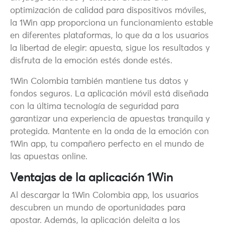
optimización de calidad para dispositivos móviles,
la 1Win app proporciona un funcionamiento estable
en diferentes plataformas, lo que da a los usuarios
la libertad de elegir: apuesta, sigue los resultados y
disfruta de la emoción estés donde estés.
1Win Colombia también mantiene tus datos y
fondos seguros. La aplicación móvil está diseñada
con la última tecnología de seguridad para
garantizar una experiencia de apuestas tranquila y
protegida. Mantente en la onda de la emoción con
1Win app, tu compañero perfecto en el mundo de
las apuestas online.
Ventajas de la aplicación 1Win
Al descargar la 1Win Colombia app, los usuarios
descubren un mundo de oportunidades para
apostar. Además, la aplicación deleita a los