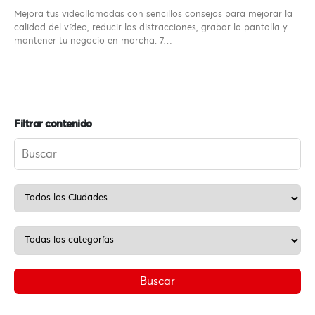
Mejora tus videollamadas con sencillos consejos para mejorar la
calidad del vídeo, reducir las distracciones, grabar la pantalla y
mantener tu negocio en marcha. 7…
Filtrar contenido