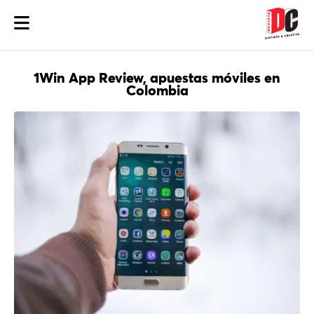
1Win App Review, apuestas móviles en
Colombia