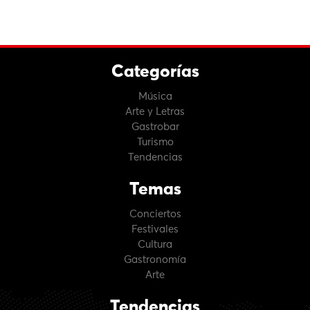
Categorías
Música
Arte y Letras
Gastrobar
Turismo
Tendencias
Temas
Conciertos
Festivales
Cultura
Gastronomía
Arte
Tendencias