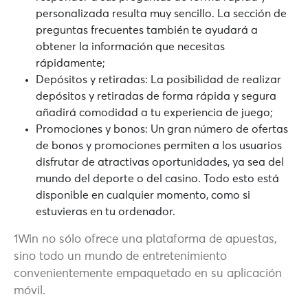
personalizada resulta muy sencillo. La sección de
preguntas frecuentes también te ayudará a
obtener la información que necesitas
rápidamente;
Depósitos y retiradas: La posibilidad de realizar
depósitos y retiradas de forma rápida y segura
añadirá comodidad a tu experiencia de juego;
Promociones y bonos: Un gran número de ofertas
de bonos y promociones permiten a los usuarios
disfrutar de atractivas oportunidades, ya sea del
mundo del deporte o del casino. Todo esto está
disponible en cualquier momento, como si
estuvieras en tu ordenador.
1Win no sólo ofrece una plataforma de apuestas,
sino todo un mundo de entretenimiento
convenientemente empaquetado en su aplicación
móvil.