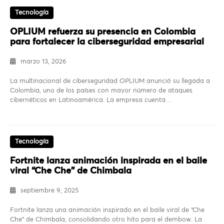
Tecnología
OPLIUM refuerza su presencia en Colombia
para fortalecer la ciberseguridad empresarial
marzo 13, 2026
La multinacional de ciberseguridad OPLIUM anunció su llegada a
Colombia, uno de los países con mayor número de ataques
cibernéticos en Latinoamérica. La empresa cuenta…
Tecnología
Fortnite lanza animación inspirada en el baile
viral “Che Che” de Chimbala
septiembre 9, 2025
Fortnite lanza una animación inspirado en el baile viral de “Che
Che” de Chimbala, consolidando otro hito para el dembow. La