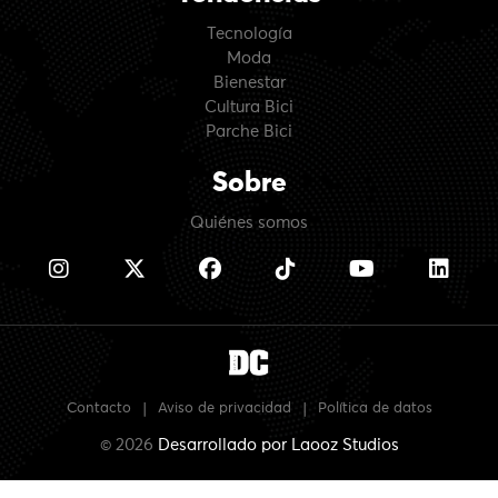
Tecnología
Moda
Bienestar
Cultura Bici
Parche Bici
Sobre
Quiénes somos
Contacto
|
Aviso de privacidad
|
Política de datos
© 2026
Desarrollado por
Laooz Studios