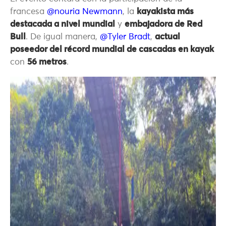
francesa
@nouria Newmann
, la
kayakista más
destacada a nivel mundial
y
embajadora de Red
Bull
. De igual manera,
@Tyler Bradt
,
actual
poseedor del récord mundial de cascadas en kayak
con
56 metros
.