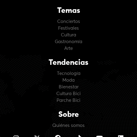
Temas
Conciertos
Festivales
Cultura
Gastronomía
Arte
Tendencias
Tecnología
Moda
Bienestar
Cultura Bici
Parche Bici
Sobre
Quiénes somos