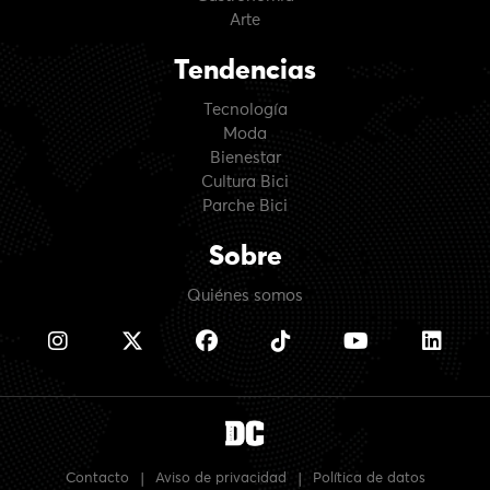
Arte
Tendencias
Tecnología
Moda
Bienestar
Cultura Bici
Parche Bici
Sobre
Quiénes somos
Contacto
|
Aviso de privacidad
|
Política de datos