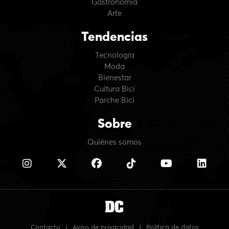
Gastronomía
Arte
Tendencias
Tecnología
Moda
Bienestar
Cultura Bici
Parche Bici
Sobre
Quiénes somos
Contacto
|
Aviso de privacidad
|
Política de datos